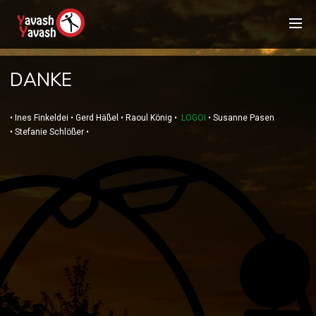
DANKE
• Ines Finkeldei • Gerd Häßel • Raoul König •
LOGOI
• Susanne Pasen
• Stefanie Schlößer •