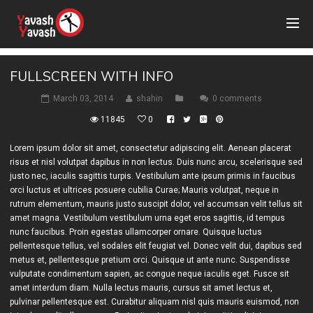
FULLSCREEN WITH INFO
March 03, 2014
shahin
0 comments
11845
0
Lorem ipsum dolor sit amet, consectetur adipiscing elit. Aenean placerat
risus et nisl volutpat dapibus in non lectus. Duis nunc arcu, scelerisque sed
justo nec, iaculis sagittis turpis. Vestibulum ante ipsum primis in faucibus
orci luctus et ultrices posuere cubilia Curae; Mauris volutpat, neque in
rutrum elementum, mauris justo suscipit dolor, vel accumsan velit tellus sit
amet magna. Vestibulum vestibulum urna eget eros sagittis, id tempus
nunc faucibus. Proin egestas ullamcorper ornare. Quisque luctus
pellentesque tellus, vel sodales elit feugiat vel. Donec velit dui, dapibus sed
metus et, pellentesque pretium orci. Quisque ut ante nunc. Suspendisse
vulputate condimentum sapien, ac congue neque iaculis eget. Fusce sit
amet interdum diam. Nulla lectus mauris, cursus sit amet lectus et,
pulvinar pellentesque est. Curabitur aliquam nisl quis mauris euismod, non