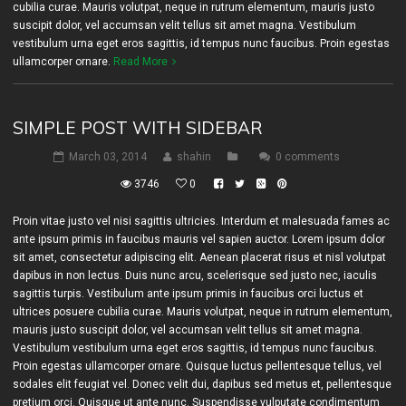
cubilia curae. Mauris volutpat, neque in rutrum elementum, mauris justo
suscipit dolor, vel accumsan velit tellus sit amet magna. Vestibulum
vestibulum urna eget eros sagittis, id tempus nunc faucibus. Proin egestas
ullamcorper ornare.
Read More
SIMPLE POST WITH SIDEBAR
March 03, 2014
shahin
0 comments
3746
0
Proin vitae justo vel nisi sagittis ultricies. Interdum et malesuada fames ac
ante ipsum primis in faucibus mauris vel sapien auctor. Lorem ipsum dolor
sit amet, consectetur adipiscing elit. Aenean placerat risus et nisl volutpat
dapibus in non lectus. Duis nunc arcu, scelerisque sed justo nec, iaculis
sagittis turpis. Vestibulum ante ipsum primis in faucibus orci luctus et
ultrices posuere cubilia curae. Mauris volutpat, neque in rutrum elementum,
mauris justo suscipit dolor, vel accumsan velit tellus sit amet magna.
Vestibulum vestibulum urna eget eros sagittis, id tempus nunc faucibus.
Proin egestas ullamcorper ornare. Quisque luctus pellentesque tellus, vel
sodales elit feugiat vel. Donec velit dui, dapibus sed metus et, pellentesque
pretium orci. Quisque ut ante nunc. Suspendisse vulputate condimentum