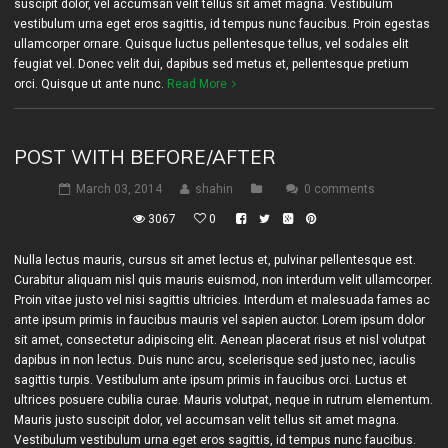
suscipit dolor, vel accumsan velit tellus sit amet magna. Vestibulum
vestibulum urna eget eros sagittis, id tempus nunc faucibus. Proin egestas
ullamcorper ornare. Quisque luctus pellentesque tellus, vel sodales elit
feugiat vel. Donec velit dui, dapibus sed metus et, pellentesque pretium
orci. Quisque ut ante nunc.
Read More
POST WITH BEFORE/AFTER
March 03, 2014
shahin
0 comments
3067
0
Nulla lectus mauris, cursus sit amet lectus et, pulvinar pellentesque est.
Curabitur aliquam nisl quis mauris euismod, non interdum velit ullamcorper.
Proin vitae justo vel nisi sagittis ultricies. Interdum et malesuada fames ac
ante ipsum primis in faucibus mauris vel sapien auctor. Lorem ipsum dolor
sit amet, consectetur adipiscing elit. Aenean placerat risus et nisl volutpat
dapibus in non lectus. Duis nunc arcu, scelerisque sed justo nec, iaculis
sagittis turpis. Vestibulum ante ipsum primis in faucibus orci. Luctus et
ultrices posuere cubilia curae. Mauris volutpat, neque in rutrum elementum.
Mauris justo suscipit dolor, vel accumsan velit tellus sit amet magna.
Vestibulum vestibulum urna eget eros sagittis, id tempus nunc faucibus.