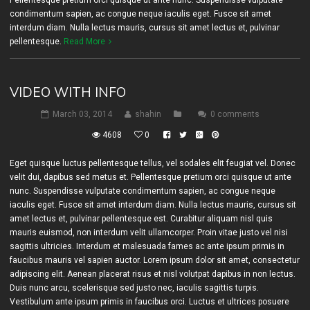
Pellentesque pretium orci quisque ut ante nunc. Suspendisse vulputate
condimentum sapien, ac congue neque iaculis eget. Fusce sit amet
interdum diam. Nulla lectus mauris, cursus sit amet lectus et, pulvinar
pellentesque.
Read More
VIDEO WITH INFO
March 03, 2014
shahin
0 comments
4608
0
Eget quisque luctus pellentesque tellus, vel sodales elit feugiat vel. Donec
velit dui, dapibus sed metus et. Pellentesque pretium orci quisque ut ante
nunc. Suspendisse vulputate condimentum sapien, ac congue neque
iaculis eget. Fusce sit amet interdum diam. Nulla lectus mauris, cursus sit
amet lectus et, pulvinar pellentesque est. Curabitur aliquam nisl quis
mauris euismod, non interdum velit ullamcorper. Proin vitae justo vel nisi
sagittis ultricies. Interdum et malesuada fames ac ante ipsum primis in
faucibus mauris vel sapien auctor. Lorem ipsum dolor sit amet, consectetur
adipiscing elit. Aenean placerat risus et nisl volutpat dapibus in non lectus.
Duis nunc arcu, scelerisque sed justo nec, iaculis sagittis turpis.
Vestibulum ante ipsum primis in faucibus orci. Luctus et ultrices posuere