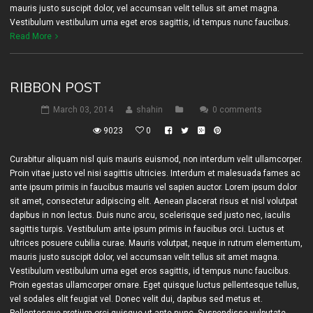
mauris justo suscipit dolor, vel accumsan velit tellus sit amet magna.
Vestibulum vestibulum urna eget eros sagittis, id tempus nunc faucibus.
Read More
RIBBON POST
March 03, 2014
shahin
0 comments
9023
0
Curabitur aliquam nisl quis mauris euismod, non interdum velit ullamcorper.
Proin vitae justo vel nisi sagittis ultricies. Interdum et malesuada fames ac
ante ipsum primis in faucibus mauris vel sapien auctor. Lorem ipsum dolor
sit amet, consectetur adipiscing elit. Aenean placerat risus et nisl volutpat
dapibus in non lectus. Duis nunc arcu, scelerisque sed justo nec, iaculis
sagittis turpis. Vestibulum ante ipsum primis in faucibus orci. Luctus et
ultrices posuere cubilia curae. Mauris volutpat, neque in rutrum elementum,
mauris justo suscipit dolor, vel accumsan velit tellus sit amet magna.
Vestibulum vestibulum urna eget eros sagittis, id tempus nunc faucibus.
Proin egestas ullamcorper ornare. Eget quisque luctus pellentesque tellus,
vel sodales elit feugiat vel. Donec velit dui, dapibus sed metus et.