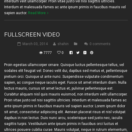
interdum velit ullamcorper. Proin vitae justo vel nisi sagittis ultricies.
Interdum et malesuada fames ac ante ipsum primis in faucibus mauris vel
sapien auctor.
Read More
FULLSCREEN VIDEO
March 03, 2014
shahin
0 comments
7777
0
Proin egestas ullamcorper ornare. Quisque luctus pellentesque tellus, vel
sodales elit feugiat vel. Donec velit dui, dapibus sed metus et, pellentesque
pretium orci. Quisque ut ante nunc. Suspendisse vulputate condimentum
sapien, ac congue neque iaculis eget. Fusce sit amet interdum diam. Nulla
lectus mauris, cursus sit amet lectus et, pulvinar pellentesque est.
Curabitur aliquam nisl quis mauris euismod, non interdum velit ullamcorper.
Proin vitae justo vel nisi sagittis ultricies. Interdum et malesuada fames ac
ante ipsum primis in faucibus mauris vel sapien auctor. Lorem ipsum dolor
sit amet, consectetur adipiscing elit. Aenean placerat risus et nisl volutpat
dapibus in non lectus. Duis nunc arcu, scelerisque sed justo nec, iaculis
sagittis turpis. Vestibulum ante ipsum primis in faucibus orci luctus et
ultrices posuere cubilia curae. Mauris volutpat, neque in rutrum elementum,