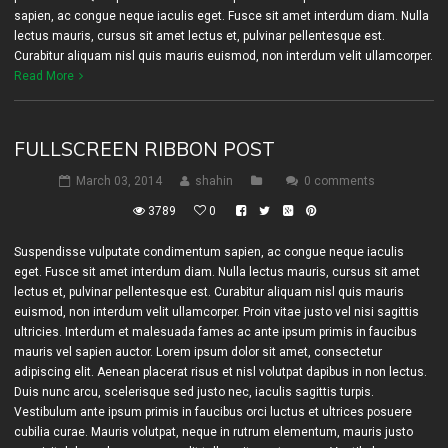
sapien, ac congue neque iaculis eget. Fusce sit amet interdum diam. Nulla
lectus mauris, cursus sit amet lectus et, pulvinar pellentesque est.
Curabitur aliquam nisl quis mauris euismod, non interdum velit ullamcorper.
Read More
FULLSCREEN RIBBON POST
March 03, 2014
shahin
0 comments
3789
0
Suspendisse vulputate condimentum sapien, ac congue neque iaculis
eget. Fusce sit amet interdum diam. Nulla lectus mauris, cursus sit amet
lectus et, pulvinar pellentesque est. Curabitur aliquam nisl quis mauris
euismod, non interdum velit ullamcorper. Proin vitae justo vel nisi sagittis
ultricies. Interdum et malesuada fames ac ante ipsum primis in faucibus
mauris vel sapien auctor. Lorem ipsum dolor sit amet, consectetur
adipiscing elit. Aenean placerat risus et nisl volutpat dapibus in non lectus.
Duis nunc arcu, scelerisque sed justo nec, iaculis sagittis turpis.
Vestibulum ante ipsum primis in faucibus orci luctus et ultrices posuere
cubilia curae. Mauris volutpat, neque in rutrum elementum, mauris justo