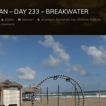
AN – DAY 233 – BREAKWATER
shahin
Bahman
art project
,
Gymwheel
,
iran
,
Rhönrad
,
RollEast
,
 comments