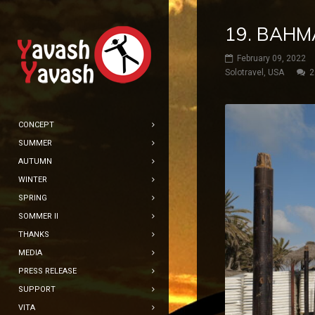
19. BAHM
February 09, 2022
Solotravel
,
USA
2
CONCEPT
SUMMER
AUTUMN
WINTER
SPRING
SOMMER II
THANKS
MEDIA
PRESS RELEASE
SUPPORT
VITA