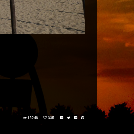
13248
335