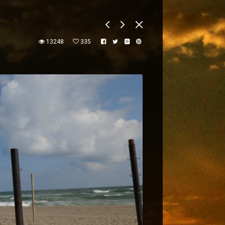
13248
335