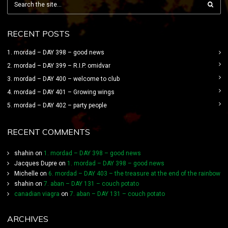
RECENT POSTS
1. mordad – DAY 398 – good news
2. mordad – DAY 399 – R.I.P. omidvar
3. mordad – DAY 400 – welcome to club
4. mordad – DAY 401 – Growing wings
5. mordad – DAY 402 – party people
RECENT COMMENTS
shahin
on
1. mordad – DAY 398 – good news
Jacques Dupre
on
1. mordad – DAY 398 – good news
Michelle
on
6. mordad – DAY 403 – the treasure at the end of the rainbow
shahin
on
7. aban – DAY 131 – couch potato
canadian viagra
on
7. aban – DAY 131 – couch potato
ARCHIVES