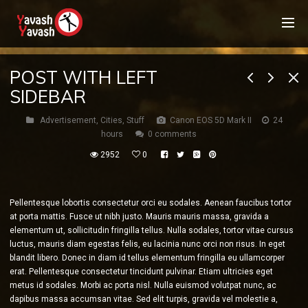
POST WITH LEFT
SIDEBAR
Advertisement
,
Cities
,
Stuff
Canon EOS 5D Mark II
24
hours
0 comments
2952
0
Pellentesque lobortis consectetur orci eu sodales. Aenean faucibus tortor
at porta mattis. Fusce ut nibh justo. Mauris mauris massa, gravida a
elementum ut, sollicitudin fringilla tellus. Nulla sodales, tortor vitae cursus
luctus, mauris diam egestas felis, eu lacinia nunc orci non risus. In eget
blandit libero. Donec in diam id tellus elementum fringilla eu ullamcorper
erat. Pellentesque consectetur tincidunt pulvinar. Etiam ultricies eget
metus id sodales. Morbi ac porta nisl. Nulla euismod volutpat nunc, ac
dapibus massa accumsan vitae. Sed elit turpis, gravida vel molestie a,