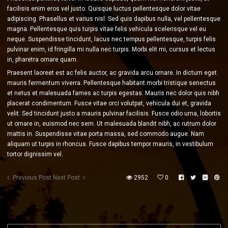
facilisis enim eros vel justo. Quisque luctus pellentesque dolor vitae
adipiscing. Phasellus et varius nisl. Sed quis dapibus nulla, vel pellentesque
magna. Pellentesque quis turpis vitae felis vehicula scelerisque vel eu
neque. Suspendisse tincidunt, lacus nec tempus pellentesque, turpis felis
pulvinar enim, id fringilla mi nulla nec turpis. Morbi elit mi, cursus et lectus
in, pharetra ornare quam.
Praesent laoreet est ac felis auctor, ac gravida arcu ornare. In dictum eget
mauris fermentum viverra. Pellentesque habitant morbi tristique senectus
et netus et malesuada fames ac turpis egestas. Mauris nec dolor quis nibh
placerat condimentum. Fusce vitae orci volutpat, vehicula dui et, gravida
velit. Sed tincidunt justo a mauris pulvinar facilisis. Fusce odio urna, lobortis
ut ornare in, euismod nec sem. Ut malesuada blandit nibh, ac rutrum dolor
mattis in. Suspendisse vitae porta massa, sed commodo augue. Nam
aliquam ut turpis in rhoncus. Fusce dapibus tempor mauris, in vestibulum
tortor dignissim vel.
Previous Post
Next Post
2952
0