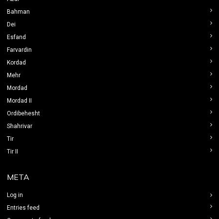
Bahman
Dei
Esfand
Farvardin
Kordad
Mehr
Mordad
Mordad II
Ordibehesht
Shahrivar
Tir
Tir II
META
Log in
Entries feed