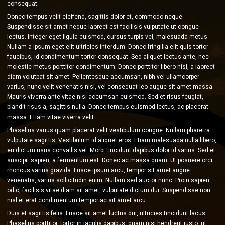
consequat.
Donec tempus velit eleifend, sagittis dolor et, commodo neque.
Suspendisse sit amet neque laoreet est facilisis vulputate ut congue
lectus. Integer eget ligula euismod, cursus turpis vel, malesuada metus.
Nullam a ipsum eget elit ultricies interdum. Donec fringilla elit quis tortor
faucibus, id condimentum tortor consequat. Sed aliquet lectus ante, nec
molestie metus porttitor condimentum. Donec porttitor libero nisl, a laoreet
diam volutpat sit amet. Pellentesque accumsan, nibh vel ullamcorper
varius, nunc velit venenatis nisl, vel consequat leo augue sit amet massa.
Mauris viverra ante vitae nisi accumsan euismod. Sed et risus feugiat,
blandit risus a, sagittis nulla. Donec tempus euismod lectus, ac placerat
massa. Etiam vitae viverra velit.
Phasellus varius quam placerat velit vestibulum congue. Nullam pharetra
vulputate sagittis. Vestibulum id aliquet eros. Etiam malesuada nulla libero,
eu dictum risus convallis vel. Morbi tincidunt dapibus dolor id varius. Sed et
suscipit sapien, a fermentum est. Donec ac massa quam. Ut posuere orci
rhoncus varius gravida. Fusce ipsum arcu, tempor sit amet augue
venenatis, varius sollicitudin enim. Nullam sed auctor nunc. Proin sapien
odio, facilisis vitae diam sit amet, vulputate dictum dui. Suspendisse non
nisl et erat condimentum tempor ac sit amet arcu.
Duis et sagittis felis. Fusce sit amet luctus dui, ultricies tincidunt lacus.
Phasellus porttitor, tortor in iaculis dapibus, quam nisi hendrerit justo, ut